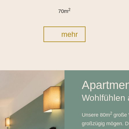
2
70m
mehr
Apartment
Wohlfühlen 
2
Unsere 80m
große 
großzügig mögen. Di